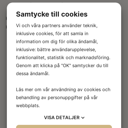
Vuxen (15 år och uppåt) – 950 kr
Barn (upp tom 14 år) – 550 kr
Samtycke till cookies
Köp ditt årskort här på
vår hemsida
eller via Epassi.
Vi och våra partners använder teknik,
Kom ihåg att använda ditt Friskvårdsbidrag!
inklusive cookies, för att samla in
information om dig för olika ändamål,
inklusive: bättre användarupplevelse,
funktionalitet, statistik och marknadsföring.
Genom att klicka på "OK" samtycker du till
dessa ändamål.
Läs mer om vår användning av cookies och
behandling av personuppgifter på vår
webbplats.
VISA
DETALJER