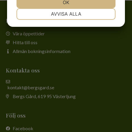
JA
NEJ
OK
JA
NEJ
NÖDVÄNDIG
INSTÄLLNINGAR
AVVISA ALLA
Besök oss
JA
NEJ
JA
NEJ
MARKNADSFÖRING
STATISTIK
Våra öppettider
Hitta till oss
Allmän bokningsinformation
Kontakta oss
kontakt@bergsgard.se
Bergs Gård, 619 95 Västerljung
Följ oss
Facebook