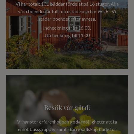
Vi har totalt 101 bäddar fördelat på 16 stugor. Alla
våra boenden är fullt utrustade och har WI-FI. Vi
städar boendet efter avresa.
Incheckning från 16:00.
Utcheckning till 11.00
Besök vår gård!
Vi har stor erfarenhet och goda möjligheter att ta
emot bussgrupper samt större sällskap både för