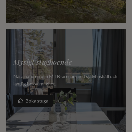
Mysigt stugboende
Nära naturen och MTB-arenan med självhushåll och
lantlig bekvämlighet.
Boka stuga