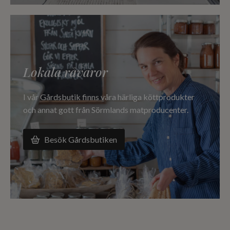
Lokala råvaror
I vår Gårdsbutik finns våra härliga köttprodukter
och annat gott från Sörmlands matproducenter.
Besök Gårdsbutiken