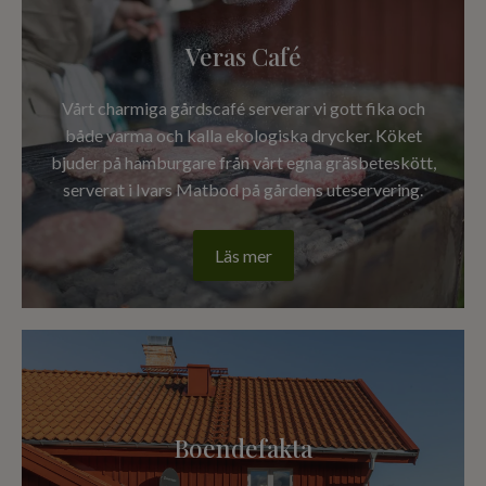
Veras Café
Vårt charmiga gårdscafé serverar vi gott fika och
både varma och kalla ekologiska drycker. Köket
bjuder på hamburgare från vårt egna gräsbeteskött,
serverat i Ivars Matbod på gårdens uteservering.
Läs mer
Boendefakta