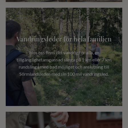
Vandringsleder för hela familjen
Hos oss finns det vandrig för alla, en
tillgänglighetanspassad slinga på 1 km eller 7 km
rundslinga med bad möjliget och anslutning till
Sörmlandsleden med sin 100 mil vandringsled.