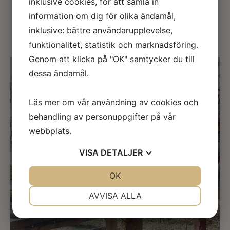
inklusive cookies, för att samla in
information om dig för olika ändamål,
inklusive: bättre användarupplevelse,
funktionalitet, statistik och marknadsföring.
Genom att klicka på "OK" samtycker du till
dessa ändamål.
Läs mer om vår användning av cookies och
Granne med naturen och havet
behandling av personuppgifter på vår
webbplats.
Vi har boenden för 2-12 personer nära havet med
bastu och kalla bad eller boende på bondgården när
VISA
DETALJER
MTB-arenan och vår härliga uterelax med bastu och
JA
NEJ
OK
JA
NEJ
jacuzzi.
NÖDVÄNDIG
INSTÄLLNINGAR
AVVISA ALLA
JA
NEJ
JA
NEJ
MARKNADSFÖRING
STATISTIK